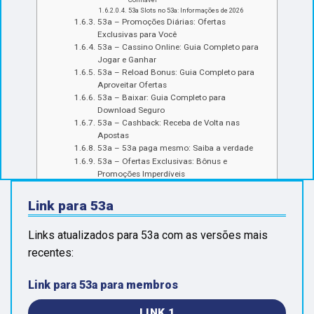
53a Slots no 53a: Informações de 2026
53a – Promoções Diárias: Ofertas
Exclusivas para Você
53a – Cassino Online: Guia Completo para
Jogar e Ganhar
53a – Reload Bonus: Guia Completo para
Aproveitar Ofertas
53a – Baixar: Guia Completo para
Download Seguro
53a – Cashback: Receba de Volta nas
Apostas
53a – 53a paga mesmo: Saiba a verdade
53a – Ofertas Exclusivas: Bônus e
Promoções Imperdíveis
53a – Programa VIP: Benefícios
Exclusivos
Link para 53a
53a – Blackjack: Estratégias e Dicas para
Ganhar
Links atualizados para 53a com as versões mais
recentes:
Se você é fã de cassinos online, sabe que
encontrar uma plataforma confiável e segura é
Link para 53a para membros
mão na roda. E é exatamente isso que a
53a
oferece! Uma plataforma de apostas que chegou
LINK 1