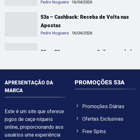
Baixar:
Pedro Nogueira
·
16/04/2026
Aproveitar
Guia
Outra coisa que não dá pra deixar passar: o
Ofertas
Completo
53a
53a – Cashback: Receba de Volta nas
sistema de pagamento é super eficiente, com
para
–
Apostas
saques rápidos e sem burocracia. E a
Download
Cashback:
Pedro Nogueira
·
16/04/2026
segurança? Pode ficar tranquilo: a
53a com
Seguro
Receba
licença autorizada pela autoridade brasileira,
de
53a
garantindo que seus dados e dinheiro estão
53a – 53a paga mesmo: Saiba a verdade
Volta
–
protegidos ao máximo.
Pedro Nogueira
·
16/04/2026
nas
53a
Apostas
paga
Segurança e Confiança em Primeiro
mesmo:
53a
53a – Ofertas Exclusivas: Bônus e
Lugar
PROMOÇÕES 53A
APRESENTAÇÃO DA
Saiba
–
Promoções Imperdíveis
MARCA
a
Ofertas
Se tem uma coisa que a galera quer, é jogar sem
Pedro Nogueira
·
16/04/2026
verdade
Exclusivas:
medo de ser feliz. E a
53a
entende bem disso.
Promoções Diárias
Bônus
53a
Nosso sistema utiliza tecnologia de criptografia
53a – Programa VIP: Benefícios
Este é um site que oferece
e
–
avançada, garantindo que suas informações
Exclusivos
Ofertas Exclusivas
jogos de caça-níqueis
Promoções
Programa
estejam sempre seguras. Além disso, somos
Pedro Nogueira
·
16/04/2026
online, proporcionando aos
Imperdíveis
VIP:
Free Spins
uma plataforma
licenciada e regulada
pela
usuários uma experiência
Benefícios
53a
53a – Blackjack: Estratégias e Dicas