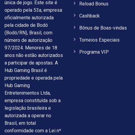
autoridade competente, atendendo às normas do
única de jogo. Este site é
Reload Bonus
Exclusivos
–
setor. Segundo dados recentes, o mercado de
para Ganhar
operado pela 53a, empresa
Blackjack:
jogos online no Brasil deve crescer 15% até
Cashback
Pedro Nogueira
·
16/04/2026
oficialmente autorizada
Estratégias
2026, e a
53a
quer estar na frente, oferecendo o
pela cidade de Bodó
e
Bônus de Boas-vindas
melhor para você. Afinal, segurança e diversão
(Bodó/RN), Brasil, com
Dicas
vão sempre juntas, ta valendo? (vale muito a
Torneios Especiais
número de autorização
para
pena).
97/2024. Menores de 18
Ganhar
Programa VIP
anos não estão autorizados
Perguntas Frequentes
a participar de apostas. A
1. A plataforma 53a é segura?
Hub Gaming Brasil é
propriedade e operada pela
Sim! Utilizamos tecnologia de criptografia
Hub Gaming
avançada e somos licenciados pela autoridade
Entretenimentos Ltda,
brasileira de jogos de azar, garantindo total
empresa constituída sob a
segurança.
legislação brasileira e
autorizada a operar no
2. Como faço para sacar meus ganhos?
Brasil, em total
O processo de saque é simples e rápido. Basta
conformidade com a Lei nº
solicitar pelo painel da sua conta e em poucos