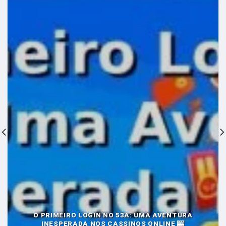
Por que escolher a 53a? Confira
nossas vantagens:
O PRIMEIRO LOGIN NO 53A: UMA AVENTURA
INESPERADA NOS CASSINOS ONLINE 🎰